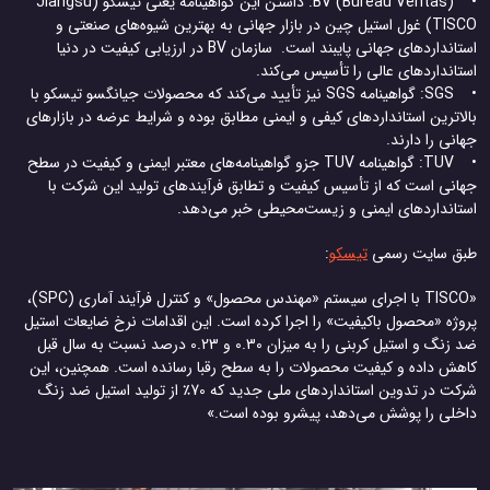
• BV (Bureau Veritas): داشتن این گواهینامه یعنی تیسکو (Jiangsu
TISCO) غول استیل چین در بازار جهانی به بهترین شیوه‌های صنعتی و
استانداردهای جهانی پایبند است. سازمان BV در ارزیابی کیفیت در دنیا
استانداردهای عالی را تأسیس می‌کند.
• SGS: گواهینامه SGS نیز تأیید می‌کند که محصولات جیانگسو تیسکو با
بالاترین استانداردهای کیفی و ایمنی مطابق بوده و شرایط عرضه در بازارهای
جهانی را دارند.
• TUV: گواهینامه TUV جزو گواهینامه‌های معتبر ایمنی و کیفیت در سطح
جهانی است که از تأسیس کیفیت و تطابق فرآیندهای تولید این شرکت با
استانداردهای ایمنی و زیست‌محیطی خبر می‌دهد.
طبق سایت رسمی
تیسکو
:
«TISCO با اجرای سیستم «مهندس محصول» و کنترل فرآیند آماری (SPC)،
پروژه «محصول باکیفیت» را اجرا کرده است. این اقدامات نرخ ضایعات استیل
ضد زنگ و استیل کربنی را به میزان 0.30 و 0.23 درصد نسبت به سال قبل
کاهش داده و کیفیت محصولات را به سطح رقبا رسانده است. همچنین، این
شرکت در تدوین استانداردهای ملی جدید که 70٪ از تولید استیل ضد زنگ
داخلی را پوشش می‌دهد، پیشرو بوده است.»