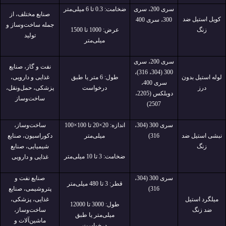
سری 200، سری
ضخامت: 0.3 تا 6 میلی‌متر
صنایع مختلف، از
کویل استیل ضد
300، سری 400
جمله ساخت‌وساز و
زنگ
عرض: 1000 تا 1500
تولید
میلی‌متر
سری 200، سری
نفت و گاز، صنایع
300 (304، 316)،
لوله استیل بدون
طول: 6 متر یا طبق
غذایی و دارویی،
سری 400،
درز
درخواست
پزشکی، حمل‌ونقل،
دوبلکس (2205،
ساخت‌وساز
2507)
سری 300 (304،
اندازه: 20×20 تا 100×100
ساخت‌وساز،
نبشی استیل ضد
316)
میلی‌متر
دکوراسیون، صنایع
زنگ
شیمیایی، صنایع
ضخامت: 3 تا 10 میلی‌متر
غذایی و دارویی
سری 300 (304،
صنایع نفت و
قطر: 3 تا 480 میلی‌متر
316)
پتروشیمی، صنایع
میلگرد استیل
غذایی، پزشکی،
طول: 3000 تا 12000
ضد زنگ
ساخت‌وساز،
میلی‌متر یا طبق
ماشین‌آلات و
درخواست