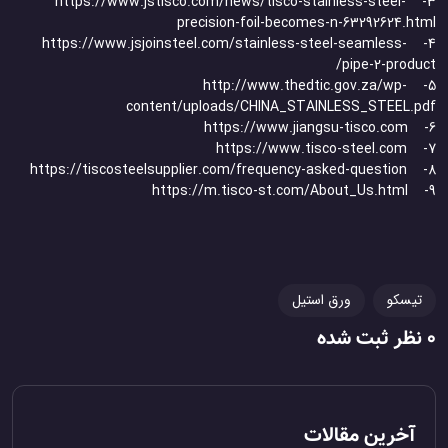
3- https://www.jstisco.com/news/tisco-stainless-steel-
precision-foil-becomes-n-63292624.html
4- https://www.jsjoinsteel.com/stainless-steel-seamless-
pipe-2-product/
5- http://www.thedtic.gov.za/wp-
content/uploads/CHINA_STAINLESS_STEEL.pdf
6- https://www.jiangsu-tisco.com
7- https://www.tisco-steel.com
8- https://tiscosteelsupplier.com/frequency-asked-question
9- https://m.tisco-st.com/About_Us.html
تیسکو
ورق استیل
0 نظر ثبت شده
آخرین مقالات