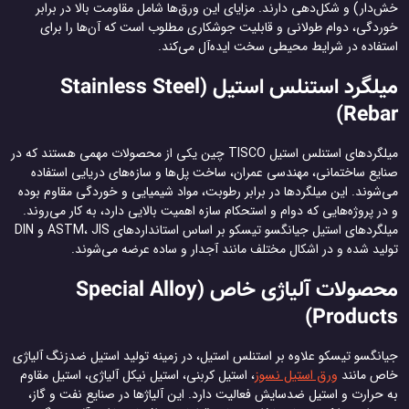
خش‌دار) و شکل‌دهی دارند. مزایای این ورق‌ها شامل مقاومت بالا در برابر
خوردگی، دوام طولانی و قابلیت جوشکاری مطلوب است که آن‌ها را برای
استفاده در شرایط محیطی سخت ایده‌آل می‌کند.
میلگرد استنلس استیل (Stainless Steel
Rebar)
میلگردهای استنلس استیل TISCO چین یکی از محصولات مهمی هستند که در
صنایع ساختمانی، مهندسی عمران، ساخت پل‌ها و سازه‌های دریایی استفاده
می‌شوند. این میلگردها در برابر رطوبت، مواد شیمیایی و خوردگی مقاوم بوده
و در پروژه‌هایی که دوام و استحکام سازه اهمیت بالایی دارد، به کار می‌روند.
میلگردهای استیل جیانگسو تیسکو بر اساس استانداردهای ASTM، JIS و DIN
تولید شده و در اشکال مختلف مانند آجدار و ساده عرضه می‌شوند.
محصولات آلیاژی خاص (Special Alloy
Products)
جیانگسو تیسکو علاوه بر استنلس استیل، در زمینه تولید استیل ضدزنگ آلیاژی
خاص مانند
ورق استیل نسوز
، استیل کربنی، استیل نیکل آلیاژی، استیل مقاوم
به حرارت و استیل ضدسایش فعالیت دارد. این آلیاژها در صنایع نفت و گاز،