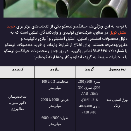
با توجه به این ویژگی‌ها، جیانگسو تیسکو یکی از انتخاب‌های برتر برای
خرید
استیل کویل
در صنایع، شرکت‌های تولیدی و واردکنندگان استیل است که به
دنبال محصولات استنلس استیل، استیل آستنیتی و آلیاژی باکیفیت و
مقرون‌به‌صرفه هستند. برای اطلاع از شرایط واردات و خرید محصولات تیسکو
با شماره ۰۲۱-۹۱۰۳۶۴۵ تماس بگیرید. در زیر جدول محصولات جیانگسو تیسکو
را با جزئیات مربوط به گرید، اندازه و کاربردها ارائه کرده‌ایم:
نوع محصول
گرید‌ها
اندازه‌ها
کاربردها
سری 200 (201،
ضخامت: 0.3 تا 100
202)، سری 300
میلی‌متر
304،
L
(304،
ساخت‌وساز،
ورق استیل ضد
عرض: 1000 تا 2000
316)،
L
316،
دکوراسیون،
زنگ
میلی‌متر
سری 400 (409،
متالورژی
410، 430)
طول: 2000 تا 6000
میلی‌متر