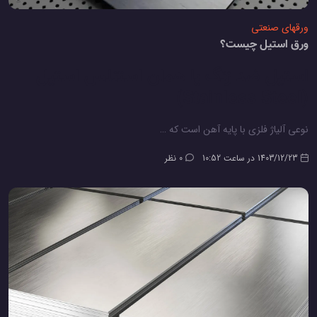
ورقهای صنعتی
ورق استیل چیست؟
استیل ضد زنگ
یا همان
استنلس استیل
(Stainless Steel)
نوعی آلیاژ فلزی با پایه آهن است که …
1403/12/23 در ساعت 10:52
0 نظر