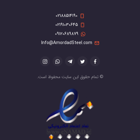
02188514190
02191030645
09120689879
Info@AmordadSteel.com
© تمام حقوق این سایت محفوظ است.