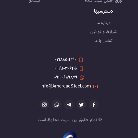
ورق استیل شیت شده
تیسکو
دسترسیها
درباره ما
شرایط و قوانین
تماس با ما
02188514190
02191030645
09120689879
Info@AmordadSteel.com
© تمام حقوق این سایت محفوظ است.