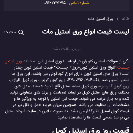
شماره تماس :
09127271315
خانه
ورق استیل مات
لیست قیمت انواع ورق استیل مات
0 نتیجه
موردی یافت نشد!
یکی از سوالات اساسی کاربران در ارتباط با ورق استیل این است که
ورق استیل
چیست؟
انواع ورق استیل کویل«رول» چیست؟ قیمت استیل کویل چقدر
است؟ ورق های استیل کویل دارای انواع گوناگونی می باشند. این ورق ها
شامل: استیل ضد زنگ 304، 316، 430، ورق کویل کربنی، ورق کویل آلیاژی،
ورق کویل گالوانیزه، ورق کویل سیاه، استیل قلع اندود هستند. مدل های
مختلف ورق های استیل کویل در ابعاد، ضخامت و برند های متفاوتی تولید
شده و به بازار عرضه می شوند. قیمت این استیل با توجه به ویژگی ها و
مشخصات آن متفاوت می باشد. همچنین میزان هزینه حمل و نقل نیز در
قیمت کویل استیل تاثیرگذار می باشد. به صورت انلاین در سایت امرداد استیل
می توانید تمامی قیمت ها را مشاهده نمایید.
قیمت روز ورق استیل کویل