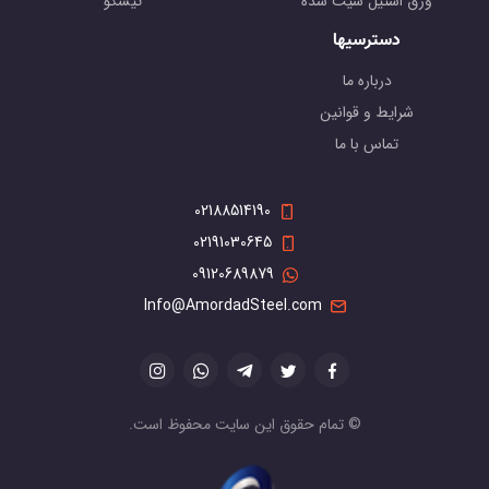
ورق استیل شیت شده
تیسکو
دسترسیها
درباره ما
شرایط و قوانین
تماس با ما
02188514190
02191030645
09120689879
Info@AmordadSteel.com
© تمام حقوق این سایت محفوظ است.