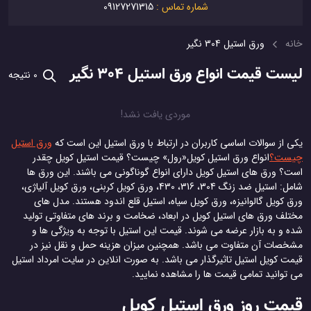
شماره تماس :
09127271315
خانه
ورق استیل 304 نگیر
لیست قیمت انواع ورق استیل 304 نگیر
0 نتیجه
موردی یافت نشد!
یکی از سوالات اساسی کاربران در ارتباط با ورق استیل این است که
ورق استیل
چیست؟
انواع ورق استیل کویل«رول» چیست؟ قیمت استیل کویل چقدر
است؟ ورق های استیل کویل دارای انواع گوناگونی می باشند. این ورق ها
شامل: استیل ضد زنگ 304، 316، 430، ورق کویل کربنی، ورق کویل آلیاژی،
ورق کویل گالوانیزه، ورق کویل سیاه، استیل قلع اندود هستند. مدل های
مختلف ورق های استیل کویل در ابعاد، ضخامت و برند های متفاوتی تولید
شده و به بازار عرضه می شوند. قیمت این استیل با توجه به ویژگی ها و
مشخصات آن متفاوت می باشد. همچنین میزان هزینه حمل و نقل نیز در
قیمت کویل استیل تاثیرگذار می باشد. به صورت انلاین در سایت امرداد استیل
می توانید تمامی قیمت ها را مشاهده نمایید.
قیمت روز ورق استیل کویل