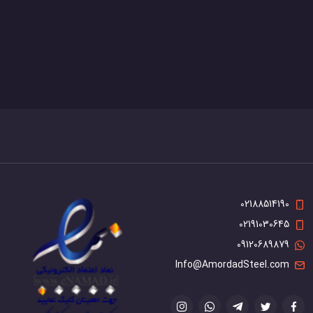
02188514190
02191030645
09120689879
Info@AmordadSteel.com