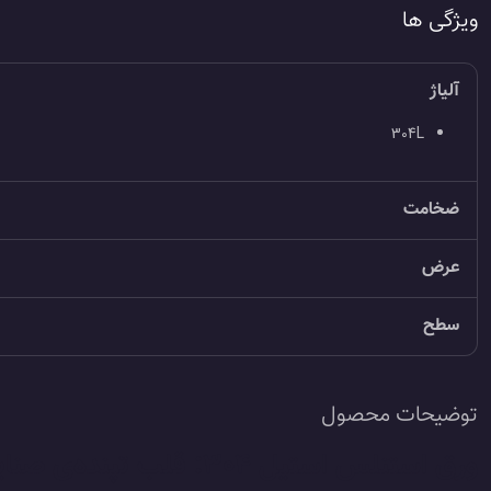
ویژگی ها
آلیاژ
304L
ضخامت
عرض
سطح
توضیحات محصول
ورق استنلس استیل 304: قلب تپنده‌ی صنایع