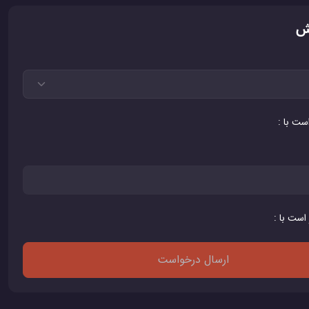
ش
است با :
 است با :
ارسال درخواست