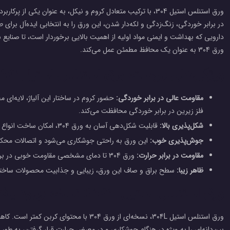
ورق استنلس استیل 304، با ترکیب متعادل کروم و نیکل، به عنوان یک
در برابر خوردگی، زنگ‌زدگی و لکه‌دار شدن، این ورق را به انتخابی ایده‌آل برای
دارویی که بهداشت و ایمنی مواد اولیه از اهمیت بالایی برخوردار است، تا صنایع 
ورق 304 به عنوان یک محافظ مطمئن عمل می‌کند.
ویژگی‌های برجسته ورق استنلس استیل 304:
مقاومت عالی در برابر خوردگی:
حضور کروم در ساختار این آلیاژ، لایه‌ای 
فلز زیرین در برابر خوردگی محافظت می‌کند.
شکل‌پذیری بالا:
قابلیت شکل‌دهی آسان به ورق 304، امکان ساخت انواع مختلف محصولات با اشکال پیچیده را فراهم می‌کند.
جوش‌پذیری خوب:
این ورق به راحتی جوشکاری می‌شود و اتصالات محکم و
مقاومت در برابر حرارت:
ورق 304 تا دمای مشخصی مقاومت خوبی در برابر حرارت دارد و تغییر شکل نمی‌دهد.
ظاهر زیبا:
سطح براق و صاف این ورق، زیبایی و جذابیت محصولات ساخته 
ورق استنلس استیل 304L: نسخه بهبود یافته برای کاربردهای خاص
ورق استنلس استیل 304L، نسخه‌ای از ورق 304 با م