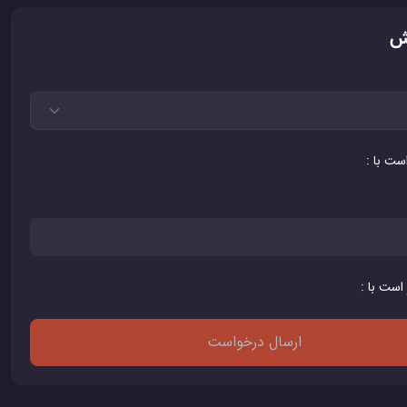
ش
است با :
 است با :
ارسال درخواست