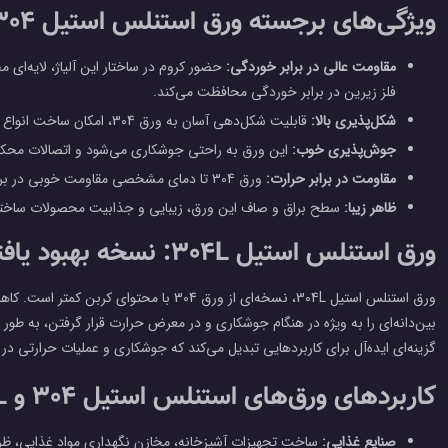
ویژگی‌های برجسته ورق استنلس استیل 304:
مقاومت عالی در برابر خوردگی:
حضور کروم در ساختار این آلیاژ، لایه‌ای 
فلز زیرین در برابر خوردگی محافظت می‌کند.
شکل‌پذیری بالا:
قابلیت شکل‌دهی آسان به ورق 304، امکان ساخت انواع مختلف محصولات با اشکال پیچیده را فراهم می‌کند.
جوش‌پذیری خوب:
این ورق به راحتی جوشکاری می‌شود و اتصالات محکم و
مقاومت در برابر حرارت:
ورق 304 تا دمای مشخصی مقاومت خوبی در برابر حرارت دارد و تغییر شکل نمی‌دهد.
ظاهر زیبا:
سطح براق و صاف این ورق، زیبایی و جذابیت محصولات ساخته 
ورق استنلس استیل 304L: نسخه بهبود یافته برای کاربردهای خاص
ورق استنلس استیل 304L، نسخه‌ای از ورق 304 با م
گزینه‌ای ایده‌آل برای کاربردهایی تبدیل می‌کند که جوشکاری و عملیات حرارتی در
کاربردهای ورق‌های استنلس استیل 304 و 304L:
صنایع غذایی:
ساخت تجهیزات آشپزخانه، مخازن نگهداری مواد غذایی، ظ