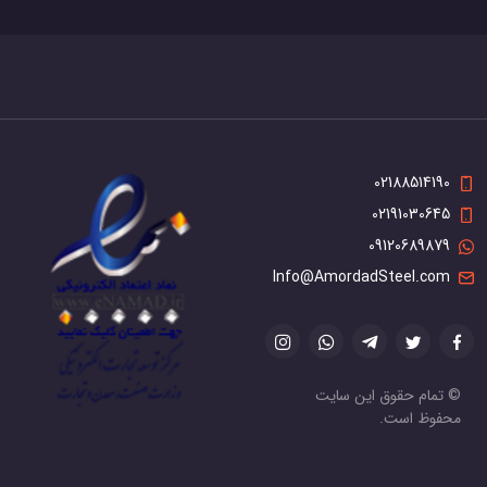
02188514190
02191030645
09120689879
Info@AmordadSteel.com
© تمام حقوق این سایت
محفوظ است.