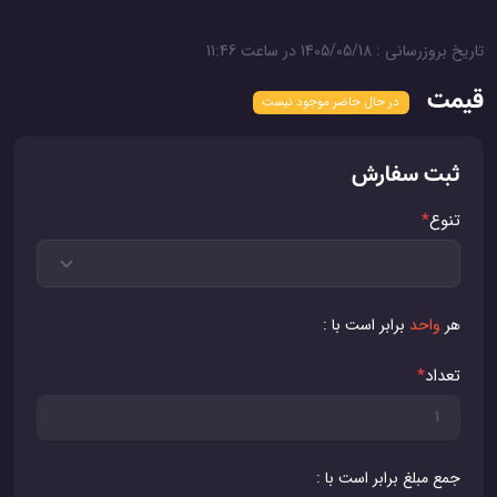
تاریخ بروزرسانی : 1405/05/18 در ساعت 11:46
قیمت
در حال حاضر موجود نیست
ثبت سفارش
تنوع
*
هر
واحد
برابر است با :
تعداد
*
جمع مبلغ برابر است با :