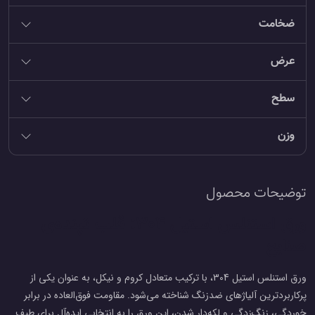
ضخامت
عرض
سطح
وزن
توضیحات محصول
ورق استنلس استیل 304: قلب تپنده‌ی
صنایع
ورق استنلس استیل 304، با ترکیب متعادل کروم و نیکل، به عنوان یکی از
پرکاربردترین آلیاژهای ضدزنگ شناخته می‌شود. مقاومت فوق‌العاده در برابر
خوردگی، زنگ‌زدگی و لکه‌دار شدن، این ورق را به انتخابی ایده‌آل برای طیف