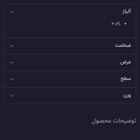
آلیاژ
304L
ضخامت
عرض
سطح
وزن
توضیحات محصول
ورق استنلس استیل 304: قلب تپنده‌ی