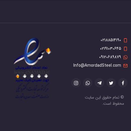
02188514190
02191030645
09120689879
Info@AmordadSteel.com
© تمام حقوق این سایت
محفوظ است.