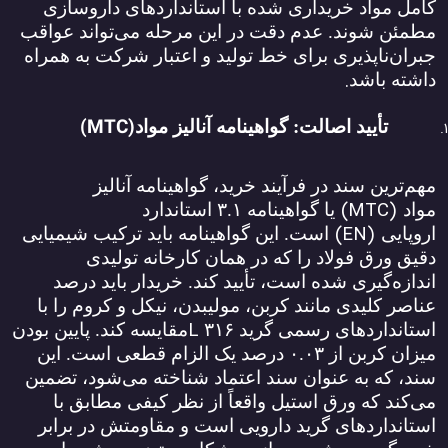
کامل مواد خریداری شده با استانداردهای داروسازی
مطمئن شوند. عدم دقت در این مرحله می‌تواند عواقب
جبران‌ناپذیری برای خط تولید و اعتبار شرکت به همراه
.
داشته باشد
(MTC)
ت
أیید اصالت: گواهینامه آنالیز مواد
مهم‌ترین سند در فرآیند خرید، گواهینامه آنالیز
(MTC)
مواد
یا گواهینامه
۳.۱
استاندارد
(EN)
اروپایی
است. این گواهینامه باید ترکیب شیمیایی
دقیق ورق فولاد را که در همان کارخانه تولیدی
اندازه‌گیری شده است، تأیید کند. خریدار باید درصد
عناصر کلیدی مانند کربن، مولیبدن، نیکل و کروم را با
L
استانداردهای رسمی گرید
۳۱۶
مقایسه کند. پایین بودن
میزان کربن از
۰.۰۳
درصد یک الزام قطعی است. این
سند، که به عنوان سند اعتماد شناخته می‌شود، تضمین
می‌کند که ورق استیل واقعاً از نظر کیفی مطابق با
استانداردهای گرید دارویی است و مقاومتش در برابر