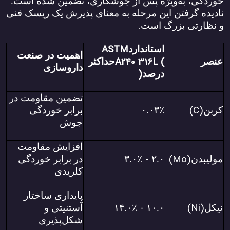
خوردگی، به‌ویژه پس از جوشکاری، تضمین شده است.
نادیده گرفتن این مرحله به معنای پذیرش یک ریسک فنی
.
و نظارتی بزرگ است
ASTM
استاندارد
اهمیت در صنعت
A240 316L (
عنصر
حداکثر
داروسازی
)
درصد
تضمین مقاومت در
(C)
کربن
٪
۰.۰۳
برابر خوردگی
جوش
افزایش مقاومت
-
(Mo)
مولیبدن
۲.۰
٪
۳.۰
در برابر خوردگی
کلریدی
پایداری ساختار
-
(Ni)
نیکل
۱۰.۰
٪
۱۴.۰
آستنیتی و
شکل‌پذیری