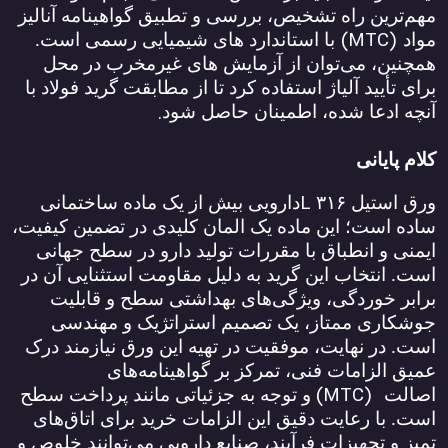
مهم‌ترین راه تشخیص، بررسی و تطبیق گواهینامه آنالیز
(MTC)
مواد
با استاندارد های شیمیایی رسمی است.
همچنین، می‌توان از آزمایش‌ های غیرمخرب در محل
برای تأیید آلیاژ استفاده کرد تا از مطابقت گرید فولاد با
.
آنچه ادعا شده، اطمینان حاصل شود
کلام پایانی
L
ورق استیل
۳۱۶
دارویی بیش از یک ماده ساختمانی
ساده است؛ این ماده یک المان کلیدی در تضمین کیفیت،
ایمنی و انطباق با مقررات تولید دارو در سطح جهانی
است. انتخاب این گرید به دلیل مقاومت استثنایی آن در
برابر خوردگی، ویژگی‌های بهداشتی سطح و قابلیت
جوشکاری ممتاز، یک تصمیم استراتژیک و مهندسی
است. در نهایت، موفقیت در تهیه این ورق نیازمند درک
عمیق الزامات فنی، تمرکز بر گواهینامه‌های
(MTC)
اصالت
و توجه به جزئیاتی مانند پرداخت سطح
است. با رعایت دقیق این الزامات خرید برای اتاق‌های
تمیز و تجهیزات فرآیند، صنایع دارویی می‌توانند خلوص و