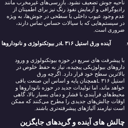
ناحیه جوش تضعیف نشود. بازرسی‌های غیرمخرب مانند
رادیوگرافی و آزمایش نفوذ رنگ نیز برای اطمینان از
عدم وجود عیوب داخلی یا سطحی در جوش‌ها، به ویژه
در سیستم‌هایی که با سیالات حساس تماس دارند،
.
ضروری است
L
آینده ورق استیل
۳۱۶
در بیوتکنولوژی و نانوداروها
با پیشرفت‌ های سریع در حوزه بیوتکنولوژی و ورود
داروهای بیولوژیکی پیچیده، نیاز به حفظ خلوص در
بالاترین سطح خود قرار دارد. اگرچه ورق
L
استیل
۳۱۶
همچنان پایه و اساس این صنعت باقی
خواهد ماند، اما تولیدات جدید در حوزه نانوداروها و
محیط‌های فرآیندی با فشار و دمای بسیار بالا، گاهی
اوقات چالش‌های جدیدی را مطرح می‌کنند که ممکن
.
است نیازمند آلیاژهای پیشرفته‌تری باشند
چالش
‌های آینده و گریدهای جایگزین