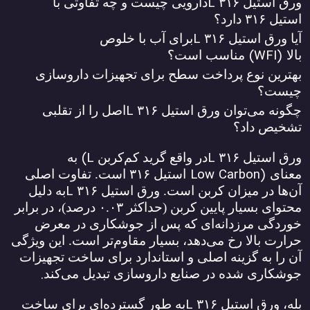
L
ورق استیل
۳۱۶
دارویی چیست و چه تفاوتی با
استیل
۳۱۶
دارد؟
L
آیا ورق استیل
۳۱۶
برای آب با خلوص
(WFI)
بالا
مناسب است؟
بهترین نوع پرداخت سطح برای تجهیزات داروسازی
چیست؟
L
چگونه می‌توان ورق استیل
۳۱۶
اصل را از تقلبی
تشخیص داد؟
(L
L
ورق استیل
۳۱۶
در واقع گرید کم‌کربن
به
Low Carbon)
معنای
استیل
۳۱۶
است. تفاوت اصلی
L
آن‌ها در میزان کربن است. ورق استیل
۳۱۶
به دلیل
محتوای بسیار پایین کربن (حداکثر
۰.۰۳
درصد)، در برابر
خوردگی مرزدانه‌ای که پس از جوشکاری در معرض
حرارت بالا رخ می‌دهد، بسیار مقاوم‌تر است. این ویژگی
آن را به گزینه اصلی و استاندارد برای ساخت تجهیزات
.
جوشکاری شده در صنایع داروسازی تبدیل می‌کند
L
بله، ورق استیل
۳۱۶
به طور گسترده‌ای برای ساخت