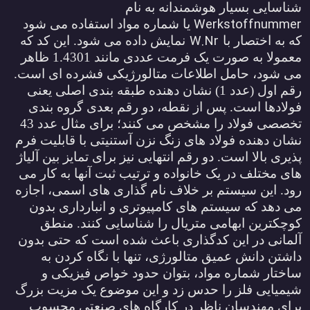
ناسایی بسیار هوشمندانه به نام
Werkstoffnumme
یا شماره مواد استفاده می شود
W.Nr
ه به اختصار با
نمایش داده می شود. این کد که
معمولا به صورت یک فرمت عددی مانند 1.4301 ظاهر
ی شود، حامل اطلاعات متالورژیکی فشرده ای است.
رقم اول (عدد 1) نشان دهنده طبقه بندی اصلی یعنی
ولادها است. پس از نقطه، دو رقم بعدی گروه بندی
تخصصی فولاد را مشخص می کنند؛ برای مثال عدد 43
شان دهنده فولاد های زنگ نزن آستنیتی با قابلیت فرم
ذیری بالا است. دو رقم انتهایی نیز برای تمایز بین آلیاژ
ای مختلف در یک خانواده و ترتیب ثبت آنها به کار می
ود. این سیستم بر خلاف نام گذاری های اسمی، اجازه
ی دهد که سیستم های کامپیوتری و انبارداری بدون
وچکترین ابهامی متریال را شناسایی کنند. منطق
لمانی در این کدگذاری باعث شده است که حتی بدون
اشتن دانش عمیق متالورژی، تنها با نگاه کردن به
اختار شماره مواد، بتوان حدود خواص فیزیکی و
یمیایی فلز را حدس زد و این موضوع یک مزیت بزرگ
رای مهندسان ناظر در کارگاه های صنعتی محسوب