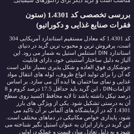
.
ناسب است و گرید دیگر برای راکتورهای شیمیایی
بررسی تخصصی کد 1.4301 (ستون
قرات صنایع غذایی و دکوراتیو)
کد 1.4301 که معادل مستقیم استاندارد آمریکایی 304
ست، پرفروش ترین و محبوب ترین گرید در دنیای
DIN
ستاندارد
استنلس استیل به شمار می رود. این
لیاژ به دلیل ساختار آستنیتی خود، دارای قابلیت
وشکاری فوق العاده و شکل پذیری بسیار عالی است
ه آن را برای تولید انواع ظروف، لوله های انتقال مواد
ذایی و نمای ساختمان ها ایده آل می سازد. بر اساس
DIN
لزامات
، این گرید باید حداقل 17.5 درصد کروم و 8
رصد نیکل داشته باشد تا لایه محافظ اکسید روی سطح
ن به درستی تشکیل شود. یکی از ویژگی های بارز
1.4301 که در آزمایشگاه های آلمانی بر آن تاکید می
ود، پایداری خواص مکانیکی در دماهای مختلف است.
ین گرید در بازار ایران به عنوان استیل نگیر شناخته می
ود و به دلیل تعادل میان قیمت و عملکرد، اولین