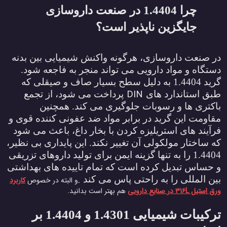
چرا 1.4404 در صنعت داروسازی
جایگزین ناپذیر است؟
ر صنعت داروسازی، هرگونه واکنش شیمیایی بین بدنه
ستگاه و مواد دارویی می تواند منجر به فاجعه شود.
گرید 1.4404 به دلیل سطح بسیار صاف و صیقلی که
DIN
بق استاندارد های
پرداخت می شود، از تجمع
اکتری ها و رسوبات جلوگیری می کند. همچنین
قاومت این گرید در برابر مواد ضد عفونی کننده قوی و
رآیند های استریلیزه کردن با بخار داغ، باعث می شود
ه ساختار مولکولی آن تغییر نکند. این پایداری بی نظیر،
1.4404 را به تنها گزینه ایمن برای تولید داروهای تزریقی
 حساس تبدیل کرده است که تمام تاییده های بهداشتی
.
ین المللی را به راحتی پاس می کند
و البته در خصوص
کاربرد
رق استیل ۳۱۶L در صنایع دارویی
هم بهتر است بدانید.
ترکیبات شیمیایی 1.4301 و 1.4404 بر