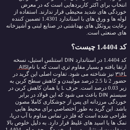
نتخاب برای اکثر کاربردهایی است که در معرض
وردگی های شدید محیطی قرار ندارند. استفاده از
لوله ها و ورق های با استاندارد 1.4301 تضمین کننده
عایت پروتکل های بهداشتی در صنایع لبنی و آشپزخانه
.
ای صنعتی است
د 1.4404 چیست؟
DIN
 1.4404 در استاندارد
استنلس استیل، نسخه
AISI
رتقا یافته و بسیار مقاوم تری است که با نام
316
نیز شناخته می شود. تفاوت اصلی این گرید در
حضور 2 تا 2.5 درصد مولیبدن و کاهش سطح کربن به
L
ر 0.03 درصد است. حرف
یا همان کاهش کربن در
DIN
یستم
باعث می شود که این فولاد در برابر
وردگی مرزدانه ای پس از جوشکاری کاملا مصون
اشد. این گرید به طور اختصاصی برای محیط هایی
راحی شده است که فلز در تماس مداوم با آب دریا،
مک ها یا اسید های غلیظ قرار دارد. به دلیل خلوص بالا
و مقاومت استثنایی در برابر خوردگی حفره ای، 1.4404