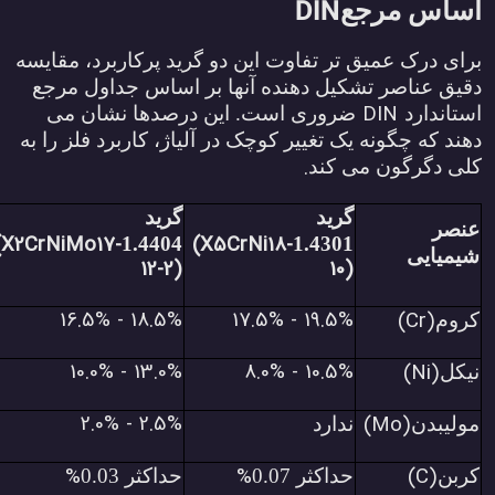
DIN
ساس مرجع
رای درک عمیق تر تفاوت این دو گرید پرکاربرد، مقایسه
قیق عناصر تشکیل دهنده آنها بر اساس جداول مرجع
DIN
ستاندارد
ضروری است. این درصدها نشان می
هند که چگونه یک تغییر کوچک در آلیاژ، کاربرد فلز را به
.
لی دگرگون می کند
گرید
گرید
عنصر
(X2CrNiMo17-
(X5CrNi18-
1.4404
1.4301
شیمیایی
12-2)
10)
16.5% - 18.5%
17.5% - 19.5%
(Cr)
کروم
10.0% - 13.0%
8.0% - 10.5%
(Ni)
نیکل
2.0% - 2.5%
(Mo)
مولیبدن
ندارد
%
%
(C)
کربن
حداکثر 0.07
حداکثر 0.03