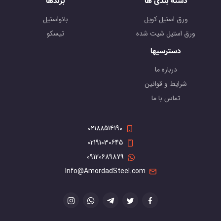
دسته بندی ها
برندها
ورق استیل کویل
بائواستیل
ورق استیل شیت شده
تیسکو
دسترسیها
درباره ما
شرایط و قوانین
تماس با ما
02188514190
02191030645
09120689879
Info@AmordadSteel.com