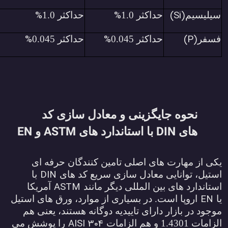
%
%
(Si)
سیلیسیم
حداکثر 1.0
حداکثر 1.0
%
%
(P)
فسفر
حداکثر 0.045
حداکثر 0.045
نحوه جایگزینی و معادل سازی کد
EN
ASTM
DIN
های
با استاندارد های
و
کی از مهارت های اصلی تامین کنندگان حرفه ای
DIN
ستیل، توانایی معادل سازی سریع کد های
با
ASTM
ستاندارد های بین المللی دیگر مانند
آمریکا
EN
ا
اروپا است. در بسیاری از موارد، ورق های استیل
وجود در بازار دارای تاییدیه دوگانه هستند، یعنی هم
AISI 304
لزامات 1.4301 و هم الزامات
را پوشش می