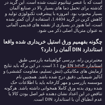
ست که با عنصر تیتانیوم تثبیت شده است. این گرید در
ذشته برای تحمل دما های بسیار بالا در صنایع آلمان
سیار محبوب بود. امروزه با پیشرفت تکنولوژی تولید و
کاهش کربن در گرید 1.4404، استفاده از آن کمتر شده
ست، اما هنوز در بسیاری از نقشه های قدیمی آلمانی
.
ه عنوان متریال اصلی ذکر می شود
گونه بفهمیم ورق استیل خریداری شده واقعا
DIN
ستاندارد
آلمان را دارد؟
عتبرترین راه، بررسی گواهینامه بازرسی طبق
EN 10204
ستاندارد
نوع 3.1 است. در این برگه باید نتایج
زمایش های مکانیکی (تنش تسلیم، مقاومت کششی) و
نالیز شیمیایی دقیق درج شده باشد. همچنین نام
وسسه بازرسی و مهر کارخانه باید با اطلاعات حک
ده روی بدنه ورق کاملا همخوانی داشته باشد. هرگونه
ناقض در این اعداد نشان دهنده غیر اصل بودن کالا یا
.
DIN
دم انطباق آن با استاندارد
است