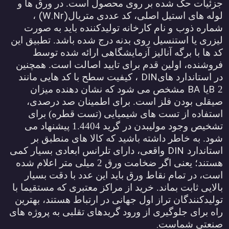
زئیات حک شده بر روی محصول است. در ورق ها و
(W.Nr)
وله های استیل اصلی، کد عددی متریال
،
ماره ذوب
و نام کارخانه تولیدکننده باید به صورت
یزری یا استنسیل روی بدنه درج شده باشد. تطبیق این
د ها با برگه آنالیز آزمایشگاهی ارائه شده توسط
روشنده، اولین قدم برای تایید اصالت است. همچنین
DIN
ر استاندارد های
، کیفیت سطح با کد هایی مانند
BA
B
یا
مشخص می شود که نشان دهنده میزان
یقلی بودن فلز است. برای اطمینان صد درصدی،
ستفاده از تست های شیمیایی (تست قطره) برای
تشخیص وجود مولیبدن در گرید 1.4404 پیشنهاد می
ود. به خاطر داشته باشید که کالا های منطبق بر
DIN
ستاندارد
واقعی، دارای تلرانس ابعادی بسیار کمی
هستند؛ یعنی اگر ضخامت ورق 2 میلی متر اعلام شده
ست، در تمام نقاط ورق باید این عدد با دقت بسیار
الایی ثابت بماند. خرید از مراکز معتبری که مستقیما با
ولیدکنندگان تراز اول جهانی در ارتباط هستند، بهترین
اه برای جلوگیری از ورود گریدهای تقلبی به پروژه های
.
نعتی شماست