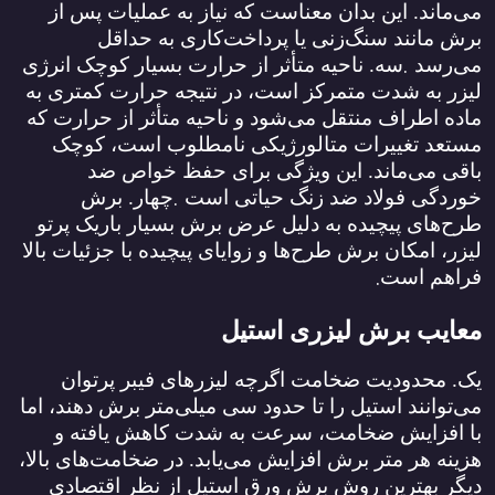
می‌ماند. این بدان معناست که نیاز به عملیات پس از
برش مانند سنگ‌زنی یا پرداخت‌کاری به حداقل
.
می‌رسد
سه. ناحیه متأثر از حرارت بسیار کوچک انرژی
لیزر به شدت متمرکز است، در نتیجه حرارت کمتری به
ماده اطراف منتقل می‌شود و ناحیه متأثر از حرارت که
مستعد تغییرات متالورژیکی نامطلوب است، کوچک
باقی می‌ماند. این ویژگی برای حفظ خواص ضد
.
خوردگی فولاد ضد زنگ حیاتی است
چهار. برش
طرح‌های پیچیده به دلیل عرض برش بسیار باریک پرتو
لیزر، امکان برش طرح‌ها و زوایای پیچیده با جزئیات بالا
.
فراهم است
معایب برش لیزری استیل
یک. محدودیت ضخامت اگرچه لیزرهای فیبر پرتوان
می‌توانند استیل را تا حدود سی میلی‌متر برش دهند، اما
با افزایش ضخامت، سرعت به شدت کاهش یافته و
هزینه هر متر برش افزایش می‌یابد. در ضخامت‌های بالا،
دیگر بهترین روش برش ورق استیل از نظر اقتصادی