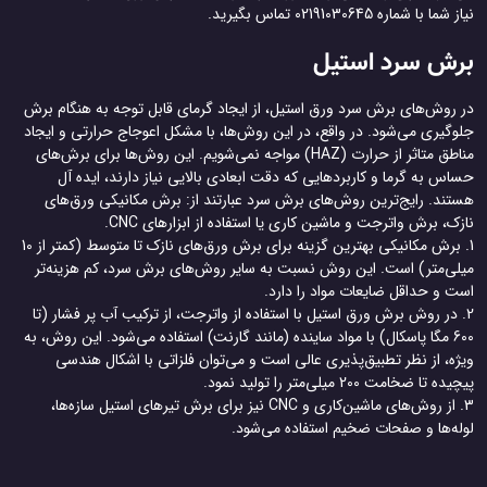
نیاز شما با شماره 02191030645 تماس بگیرید.
برش سرد استیل
در روش‌های برش سرد ورق استیل، از ایجاد گرمای قابل توجه به هنگام برش
جلوگیری می‌شود. در واقع، در این روش‌ها، با مشکل اعوجاج حرارتی و ایجاد
مناطق متاثر از حرارت (HAZ) مواجه نمی‌شویم. این روش‌ها برای برش‎‌های
حساس به گرما و کاربردهایی که دقت ابعادی بالایی نیاز دارند، ایده آل
هستند. رایج‌ترین روش‌های برش سرد عبارتند از: برش مکانیکی ورق‌های
نازک، برش واترجت و ماشین کاری یا استفاده از ابزارهای CNC.
1. برش مکانیکی بهترین گزینه برای برش ورق‌های نازک تا متوسط (کمتر از 10
میلی‌متر) است. این روش نسبت به سایر روش‌های برش سرد، کم هزینه‌تر
است و حداقل ضایعات مواد را دارد.
2. در روش برش ورق استیل با استفاده از واترجت، از ترکیب آب پر فشار (تا
600 مگا پاسکال) با مواد ساینده (مانند گارنت) استفاده می‌شود. این روش، به
ویژه، از نظر تطبیق‌پذیری عالی است و می‌توان فلزاتی با اشکال هندسی
پیچیده تا ضخامت 200 میلی‌متر را تولید نمود.
3. از روش‌های ماشین‌کاری و CNC نیز برای برش تیرهای استیل سازه‌ها،
لوله‌ها و صفحات ضخیم استفاده می‌شود.