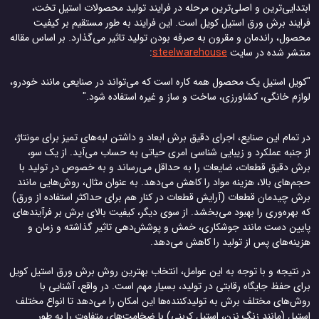
ابتدایی‌ترین و اصلی‌ترین مرحله در فرایند تولید محصولات استیل تخت،
فرایند برش ورق استیل کویل است. این فرایند به طور مستقیم بر کیفیت
محصول، راندمان و مقرون به صرفه بودن تولید تاثیر می‌گذارد. بر اساس مقاله
منتشر شده در سایت
steelwarehouse
:
"کویل استیل یک محصول همه کاره است که می‌تواند در صنایعی مانند خودرو،
لوازم خانگی، کشاورزی، ساخت و ساز و غیره استفاده شود."
در تمام این صنایع، اجرای دقیق برش ابعاد و داشتن لبه‌های تمیز برای مونتاژ،
از جنبه عملکرد و زیبایی شناسی امری حیاتی به حساب می‌آید. از یک سو،
برش دقیق قطعات، ضایعات را به حداقل می‌رساند و به خصوص در تولید با
حجم‌های بالا، هزینه مواد را کاهش می‌دهد. به عنوان مثال، روش‌هایی مانند
برش چیدمان قطعات (آرایش قطعات در کنار هم برای حداکثر استفاده از ورق)
که بهره‌وری را بهبود می‌بخشد. از سوی دیگر، کیفیت بالای برش بر فرآیندهای
پایین دست مانند جوشکاری، خمش و پوشش‌دهی تاثیر گذاشته و زمان و
هزینه‌های پس از تولید را کاهش می‌دهد.
در نتیجه و با توجه به این عوامل، انتخاب بهترین روش برش ورق استیل کویل
برای حفظ جایگاه رقابتی در تولید، بسیار مهم است. در واقع، آشنایی با
روش‌های مختلف برش به تولیدکننده‌ها این امکان را می‌دهد تا انواع مختلف
استیل (مانند زنگ نزن، استیل کربنی) با ضخامت‌های متفاوت را به طور