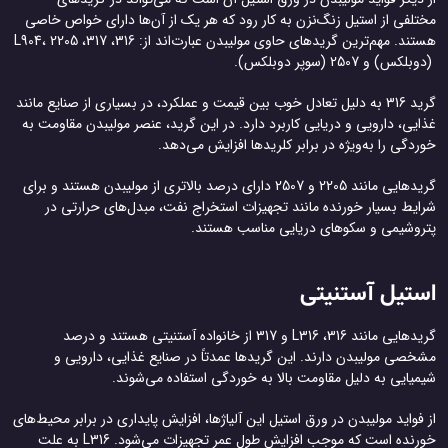
مختلفی از استیل زنگ‌نزن به کار ‌رود که هر یک از آن‌ها دارای خواص خاصی
هستند. مهم‌ترین گریدهای حاوی مولیبدن عبارت‌اند از: 316، 317، L904، 2205
(دوبلکس) و 2507 (سوپر دوبلکس).
گرید 316 به دلیل تعادل خوب بین قیمت و عملکرد، در بسیاری از صنایع مانند
غذایی، دارویی و دریایی کاربرد دارد. در این گرید، عنصر مولیبدن مقاومت به
خوردگی را به‌ویژه در برابر کلریدها افزایش می‌دهد.
گریدهایی مانند 2205 و 2507 دارای درصد بالاتری از مولیبدن هستند و برای
شرایط بسیار خورنده مانند تجهیزات استخراج نفت، مبدل‌های حرارتی در
پتروشیمی و سکوهای دریایی مناسب هستند.
استیل آستنیتی
گریدهایی مانند 316، L316 و 317 از خانواده آستنیتی هستند و درصد
مشخصی مولیبدن دارند. این گریدها عمدتاً در صنایع غذایی، دارویی و
شیمیایی به دلیل مقاومت بالا به خوردگی استفاده می‌شوند.
از فواید مولیبدن در ورق استیل این آلیاژها، افزایش پایداری در برابر محیط‌های
خورنده است که موجب افزایش طول عمر تجهیزات می‌شود. L316 به علت