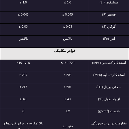
سیلیکون (
)
≤ 1.0
≤ 1.0
Si
فسفر (
)
≤ 0.045
≤ 0.045
P
گوگرد (
)
≤ 0.03
≤ 0.03
S
آهن (
)
بالانس
بالانس
Fe
خواص مکانیکی
استحکام کششی (
)
515 - 720
515 - 720
MPa
استحکام تسلیم (
)
≥ 205
≥ 205
MPa
سختی برینل (
)
≤ 217
≤ 201
HB
ازدیاد طول (%)
≥ 40
≥ 40
دانسیته (
)
8
7.9
g/cm³
مقاومت در برابر خوردگی
بالا (مقاوم در برابر کلریدها و
متوسط