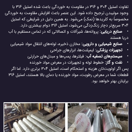
تفاوت استیل 304 و 316 در مقاومت به خوردگی باعث شده استیل 316 با
وجود مولیبدن ترجیح داده شود. این عنصر باعث افزایش مقاومت به خوردگی
مخصوصاً به کلریدها (نمک) می‌شود. به همین دلیل در شرایطی که استیل
304 سریع‌تر دچار زنگ‌زدگی می‌شود، استیل 316 دوام بیشتری دارد.
•
صنایع دریایی:
پروانه‌ها، شیرآلات و اتصالاتی که در تماس مستقیم با آب
دریا هستند
•
صنایع شیمیایی و دارویی:
مخازن ذخیره، لوله‌های انتقال مواد شیمیایی
•
تجهیزات پزشکی:
ایمپلنت‌ها، ابزارهای جراحی
•
سیستم‌های تصفیه آب
: فیلترها، پمپ‌ها و مبدل‌های حرارتی
•
نفت و گاز:
خطوط لوله و تجهیزات در معرض مواد خورنده
پس اگر اولویت‌تان هزینه و استحکام است، استیل 304 برتری دارد. اما اگر
قطعات شما در معرض رطوبت، مواد خورنده یا دمای بالا هستند، استیل 316
برایتان بهتر خواهد بود.