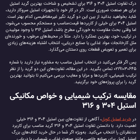
درک تفاوت استیل 304 و 316 برای تشخیص و شناخت بهترین گرید استیل
برای هر صنعت ضروری است. اگر در کار خود با تجهیزات استیل سروکار دارید،
شاید بخواهید بدانید از بین این دو گرید نگیر غیرمغناطیسی کدام بهتر است.
استیل 304 برای خیلی از کاربردها قیمت‌مناسب و مستحکم محسوب می‌شود،
اما وقتی بحث مقاومت به خوردگی مطرح باشد، استیل 316 با وجود مولیبدن
در ترکیب خود، بهترین عملکرد را دارد. مثلاً در محیط‌های مرطوب و خورنده‌ای
مثل کارخانجات مواد غذایی یا صنایع دریایی، انتخاب اشتباه هزینه‌های زیادی
برای تعمیر و تعویض قطعات روی دستتان می‌گذارد.
پس اگر فکر می‌کنید در انتخاب استیل مناسب به مشاوره نیاز دارید با شماره
02191030645 تماس بگیرید. در این مقاله، تفاوت‌های این دو گرید را از نظر
ترکیب شیمیایی، کاربردها و مزایا و معایب بررسی می‌کنیم تا بتوانید بهترین
گرید را برای پروژه‌های خود برگزینید.
مقایسه ترکیب شیمیایی و خواص مکانیکی
استیل 304 و 316
در
خرید استیل کویل
، آگاهی از تفاوت‌های بین استیل 304 و 316 خیلی
اهمیت دارد. با دانستن تفاوت استیل 304 و 316 گرید مناسب برای کاربرد
مدنظرتان را انتخاب می‌کنید. به‌ویژه اگر شما در حال خرید کلاف‌های بزرگ
استیل کویل برای صنایع خاصی مانند صنعت غذایی، شیمیایی یا دریایی