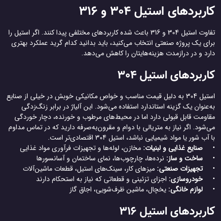
کاربردهای استیل 304 و 316
تفاوت استیل 304 و 316 باعث شده کاربردهای مختلفی پیدا کنند. اگر استیل را
برای یک پروژه صنعتی انتخاب می‌کنید، باید بدانید کدام گرید عملکرد بهتری
دارد و در درازمدت هزینه‌هایتان را کاهش می‌دهد.
کاربردهای استیل 304
استیل 304 به دلیل قیمت مناسب و خواص مکانیکی خوبش در خیلی از صنایع
به‌عنوان یک گزینه استاندارد استفاده می‌شود. این آلیاژ در برابر زنگ‌زدگی
مقاومت قابل قبولی دارد اما در محیط‌های مرطوب و خورنده، دچار خوردگی
می‌شود. اگر نیاز به متریالی با دوام و مقرون‌به‌صرفه دارید که در تماس مداوم
با آب شور یا مواد شیمیایی نباشد، استیل 304 اقتصادی‌تر است.
•
صنایع غذایی و لبنیات:
مخازن، لوله‌ها و تجهیزات فرآوری مواد غذایی
•
ساخت و ساز:
نرده‌ها، چارچوب‌ها، نمای ساختمان و آسانسورها
•
تجهیزات صنعتی:
میزهای کار، سینک‌های استیل، قطعات ماشین‌آلات
•
خودروسازی:
اجزای تزئینی و قطعاتی که نیاز به استحکام دارند
•
لوازم خانگی:
یخچال، ماشین ظرف‌شویی، اجاق گاز
کاربردهای استیل 316