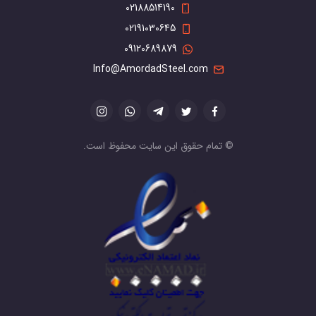
02188514190
02191030645
09120689879
Info@AmordadSteel.com
© تمام حقوق این سایت محفوظ است.