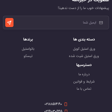
عضویت در خبرنامه
پیشنهادات خوب ما را از دست ندهیذ!
دسته بندی ها
برندها
ورق استیل کویل
بائواستیل
ورق استیل شیت شده
تیسکو
دسترسیها
درباره ما
شرایط و قوانین
تماس با ما
02188514190
02191030645