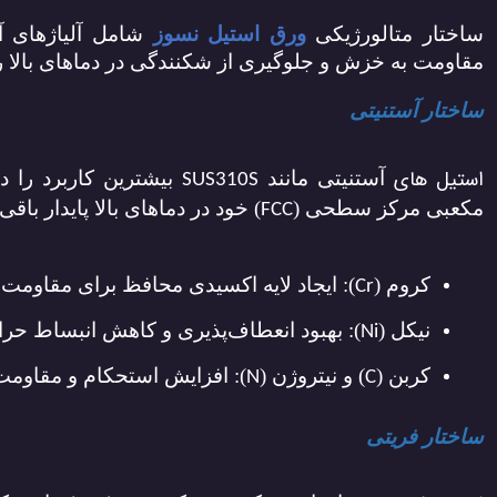
ساختار متالورژیکی
ورق استیل نسوز
شامل آلیاژهای آ
مقاومت به خزش و جلوگیری از شکنندگی در دماهای بالا 
ساختار آستنیتی
استیل های
آستنیتی مانند
بیشترین کاربرد را د
SUS310S
مکعبی مرکز سطحی (
) خود در دماهای بالا پایدار باقی
FCC
کروم (
): ایجاد لایه اکسیدی محافظ برای مقاومت
Cr
نیکل (
): بهبود انعطاف‌پذیری و کاهش انبساط حر
Ni
کربن (
) و نیتروژن (
): افزایش استحکام و مقاوم
N
C
ساختار فریتی