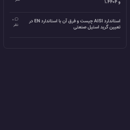
و 1.4404
0
استاندارد AISI چیست و فرق آن با استاندارد EN در
نظر
تعیین گرید استیل صنعتی