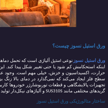
ورق استیل نسوز چیست؟
استیل
ورق استیل نسوز
نوعی
اینکه استحکامش کم شود یا حتی تغییر شکل پیدا کند. ا
حرارت، اکسیداسیون و خزش، خیلی مهم است. وجود عناص
سطح فلز ایجاد می‌کند که نمی‌گذارد در دمای بالا زنگ ب
تجهیزات پالایشگاهی و قطعات توربوشارژر خودروها کارب
گریدهای مختلفی مانند
و آلیاژهای نیکل‌دار تولی
SUS310S
ساختار متالورژیکی ورق استیل نسوز