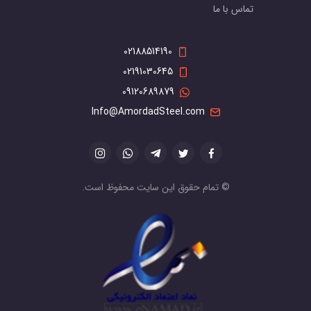
تماس با ما
02188514190
02191030645
09120689879
Info@AmordadSteel.com
© تمام حقوق این سایت محفوظ است.