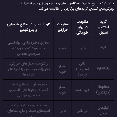
ای درک سریع اهمیت استنلس استیل، به جدول زیر توجه کنید که
گی‌های کلیدی گریدهای پرکاربرد را مقایسه می‌کند:
گرید
مقاومت
مقاومت
کاربرد اصلی در صنایع شیمیایی
استنلس
در برابر
حرارتی
و پتروشیمی
استیل
خوردگی
مخازن ذخیره‌سازی، لوله‌کشی
304
خوب
خوب
برای مواد کمتر خورنده،
سازه‌های عمومی
عالی
راکتورها، مبدل‌های حرارتی،
بسیار
316/316L
(مقاوم به
تجهیزات در تماس با اسیدها و
خوب
کلرید)
کلریدها
خطوط لوله، مخازن تحت
Duplex
بسیار
فوق‌العاده
فشار در محیط‌های کلریدی،
(داپلکس)
خوب
سکوهای دریایی
محیط‌های بسیار خورنده،
آلیاژهای
بی‌نظیر
عالی
اسیدهای غلیظ و داغ، دماهای
نیکل
بحرانی