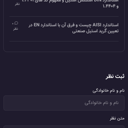
استاندارد DIN استنلس استیل و مفهوم کد های 1.4301
نظر
و 1.4404
0
استاندارد AISI چیست و فرق آن با استاندارد EN در
نظر
تعیین گرید استیل صنعتی
ت نظر
م و نام خانوادگی
ن نظر