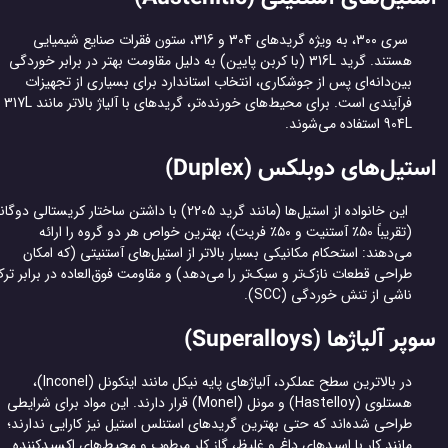
سری ۳۰۰، به ویژه گریدهای 304 و 316، ستون فقرات صنایع شیمیایی
هستند. گرید 316L (با کربن پایین) به دلیل مقاومت بهتر در برابر خوردگی
بین‌دانه‌ای پس از جوشکاری، انتخاب استاندارد برای بسیاری از تجهیزات
فرآیندی است. برای محیط‌های خورنده‌تر، گریدهای با آلیاژ بالاتر مانند 317L و
904L استفاده می‌شوند.
تیل‌های دوبلکس (Duplex)
این خانواده از استیل‌ها (مانند گرید 2205) با داشتن ساختار کریستالی دوگانه
(تقریباً ۵۰٪ آستنیت و ۵۰٪ فریت)، بهترین خواص هر دو گروه را ارائه
می‌دهند: استحکام مکانیکی بسیار بالاتر از استیل‌های آستنیتی (که امکان
طراحی قطعات نازک‌تر و سبک‌تر را می‌دهد) و مقاومت فوق‌العاده در برابر ترک
ناشی از تنش خوردگی (SCC).
ر آلیاژها (Superalloys)
در بالاترین سطح عملکرد، آلیاژهای پایه نیکل مانند اینکونل (Inconel)،
هستلوی (Hastelloy) و مونل (Monel) قرار دارند. این مواد برای شرایطی
طراحی شده‌اند که حتی بهترین گریدهای استنلس استیل نیز کارایی ندارند؛
مانند کار با اسیدهای داغ و غلیظ، گاز کلر مرطوب و محیط‌های اکسیدکننده