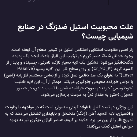
ت محبوبیت استیل ضدزنگ در صنایع
یمیایی چیست؟
ز اصلی مقاومت استثنایی استنلس استیل در شیمی سطح آن نهفته است.
وجود حداقل ۱۰.۵٪ عنصر کروم در ترکیب این آلیاژ، باعث ایجاد یک پدیده
ت‌انگیز می‌شود: تشکیل یک لایه بسیار نازک، نامرئی، چسبنده و پایدار از
اکسید کروم (Cr_2O_3) بر روی سطح فلز. این "لایه پسیو (Passive
Layer)" به عنوان یک سد دفاعی عمل کرده و از تماس مستقیم فلز پایه (آهن)
عوامل خورنده محیطی جلوگیری می‌کند. مهم‌تر از آن، این لایه قابلیت
ودترمیمی" دارد؛ در صورت خراشیده شدن یا آسیب دیدن، در حضور
سیژن (حتی به مقدار کم) به سرعت بازسازی می‌شود.
 ویژگی در تضاد کامل با فولاد کربنی معمولی است که در مواجهه با رطوبت
اکسیژن، لایه اکسید آهن (زنگ) متخلخل و ناپایداری تشکیل می‌دهد که به
یج فلز را از بین می‌برد. علاوه بر کروم، عناصر آلیاژی دیگری نیز به بهبود
اص استیل کمک می‌کنند: