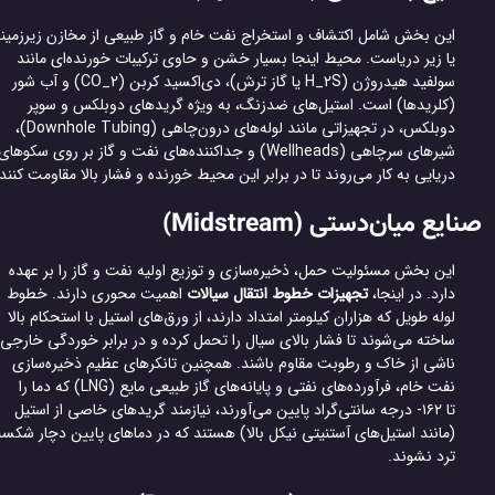
این بخش شامل اکتشاف و استخراج نفت خام و گاز طبیعی از مخازن زیرزمینی
یا زیر دریاست. محیط اینجا بسیار خشن و حاوی ترکیبات خورنده‌ای مانند
سولفید هیدروژن (H_2S یا گاز ترش)، دی‌اکسید کربن (CO_2) و آب شور
(کلریدها) است. استیل‌های ضدزنگ، به ویژه گریدهای دوبلکس و سوپر
دوبلکس، در تجهیزاتی مانند لوله‌های درون‌چاهی (Downhole Tubing)،
شیرهای سرچاهی (Wellheads) و جداکننده‌های نفت و گاز بر روی سکوهای
دریایی به کار می‌روند تا در برابر این محیط خورنده و فشار بالا مقاومت کنند.
ایع میان‌دستی (Midstream)
این بخش مسئولیت حمل، ذخیره‌سازی و توزیع اولیه نفت و گاز را بر عهده
دارد. در اینجا،
تجهیزات خطوط انتقال سیالات
اهمیت محوری دارند. خطوط
لوله طویل که هزاران کیلومتر امتداد دارند، از ورق‌های استیل با استحکام بالا
ساخته می‌شوند تا فشار بالای سیال را تحمل کرده و در برابر خوردگی خارجی
ناشی از خاک و رطوبت مقاوم باشند. همچنین تانکرهای عظیم ذخیره‌سازی
نفت خام، فرآورده‌های نفتی و پایانه‌های گاز طبیعی مایع (LNG) که دما را
تا ۱۶۲- درجه سانتی‌گراد پایین می‌آورند، نیازمند گریدهای خاصی از استیل
(مانند استیل‌های آستنیتی نیکل بالا) هستند که در دماهای پایین دچار شکست
ترد نشوند.