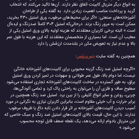
به انواع دیگر متریال کابینت اتفاق نظر دارند. آن‌ها تاکید می‌کنند که انتخاب
گرید و پرداخت مناسب اهمیت زیادی دارد. به گفته یکی از طراحان
آشپزخانه‌های صنعتی: «اگر برای محیط‌های مرطوب، ورق استیل 430 بخرید،
ممکن است به مرور زنگ بزند. درحالی‌که استیل 304 کاملاً ضدزنگ و ایده‌آل
است.» البته برخی کاربران معتقدند که هزینه اولیه بالای ورق استیل یکی از
معایب آن است. اما بسیاری از متخصصان معتقدند که این هزینه با طول عمر
بالا و عدم نیاز به تعویض مکرر در بلندمدت ارزشش را دارد.
همچنین به گفته سایت
دِس‌پروُس
:
«اگرچه استیل ضد زنگ گزینه محبوبی برای کابینت‌های آشپزخانه خانگی
نیست، اما دوام بالا، طول عمر طولانی و سهولت در تمیز کردن ورق استیل
براق، به طور گسترده در ساخت کابینت‌های آشپزخانه تجاری استفاده می‌شود.
سطوح صاف و فلزی آن را می‌توان به راحتی پاک کرد و تمامی آلودگی‌ها،
چربی، روغن و سایر انواع کثیفی را از بین برد. استیل ضد زنگ همچنین در
برابر حرارت و آب خیلی مقاوم است، بنابراین کاربران نیازی به نگرانی در مورد
آسیب دیدن کابینت‌های آشپزخانه بر اثر قرار دادن تابه داغ یا ظروف مرطوب
ندارند. با این حال، قیمت بالای کابینت‌های استیل ضد زنگ و سبک خاصی که
این متریال بادوام ارائه می‌دهد، یک نقطه ضعف قابل توجه محسوب
می‌شود.»