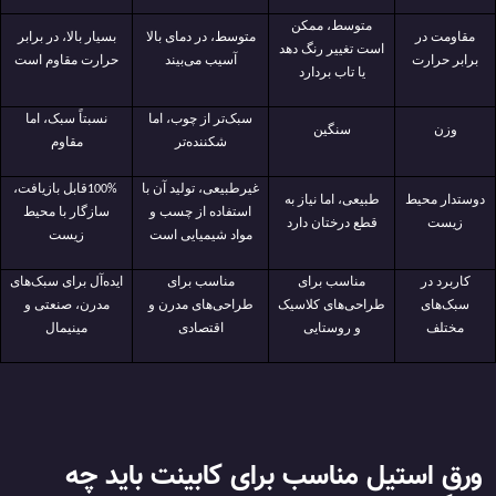
متوسط، ممکن
مقاومت در
متوسط، در دمای بالا
بسیار بالا، در برابر
است تغییر رنگ دهد
برابر حرارت
آسیب می‌بیند
حرارت مقاوم است
یا تاب بردارد
سبک‌تر از چوب، اما
نسبتاً سبک، اما
وزن
سنگین
شکننده‌تر
مقاوم
غیرطبیعی، تولید آن با
قابل بازیافت،
100%
دوستدار محیط
طبیعی، اما نیاز به
استفاده از چسب و
سازگار با محیط
زیست
قطع درختان دارد
مواد شیمیایی است
زیست
کاربرد در
مناسب برای
مناسب برای
ایده‌آل برای سبک‌های
سبک‌های
طراحی‌های کلاسیک
طراحی‌های مدرن و
مدرن، صنعتی و
مختلف
و روستایی
اقتصادی
مینیمال
ورق استیل مناسب برای کابینت باید چه