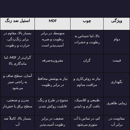
ویژگی
چوب
استیل ضد زنگ
MDF
متوسط، در برابر
بسیار بالا، مقاوم در
بالا، اما حساس به
دوام
رطوبت و ضربه
برابر زنگ‌زدگی،
رطوبت و حشرات
آسیب‌پذیر است
حرارت و رطوبت
گران‌تر از
، اما
MDF
قیمت
گران
مقرون‌به‌صرفه
ماندگاری بالا
آسان، سطح صاف و
نیاز به روغن‌کاری و
نیاز به پوشش محافظ
نگهداری
به راحتی تمیز
مراقبت مداوم
در برابر رطوبت
می‌شود
طبیعی و کلاسیک،
متنوع در طرح و رنگ،
مدرن و صنعتی،
زیبایی ظاهری
بافت گرم و دلپذیر
قابلیت روکش شدن
سطح براق یا خش‌دار
مقاومت در
کم، در تماس با آب
ضعیف، در برابر
بسیار بالا، کاملاً ضد
برابر آب
متورم می‌شود
رطوبت آسیب‌پذیر
آب