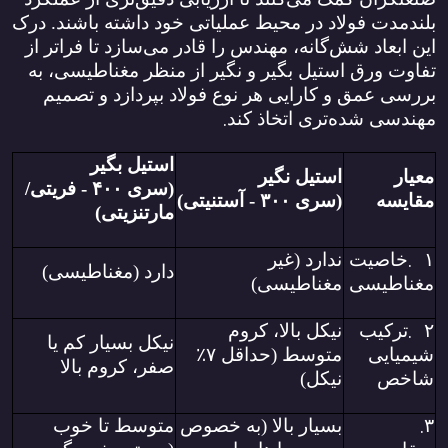
بلندمدت فولاد در محیط عملیاتی خود داشته باشند. درک
این ابعاد شش‌گانه، مهندس را قادر می‌سازد تا فراتر از
تفاوت ورق استیل بگیر و نگیر از منظر مغناطیسی، به
بررسی عمق و کارایی هر نوع فولاد بپردازد و تصمیم
.
مهندسی شده‌تری اتخاذ کند
استیل بگیر
معیار
استیل نگیر
(سری
۴۰۰ -
فریتی/
مقایسه
(سری
۳۰۰ -
آستنیتی)
مارتنزیتی)
.
۱
خاصیت
ندارد (غیر
دارد (مغناطیسی)
مغناطیسی
مغناطیسی)
.
۲
ترکیب
نیکل بالا، کروم
نیکل بسیار کم یا
شیمیایی
متوسط (حداقل
۷
٪
صفر، کروم بالا
شاخص
نیکل)
.
۳
بسیار بالا (به خصوص
متوسط تا خوب