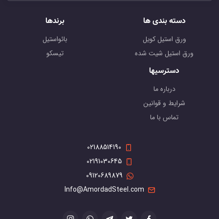
دسته بندی ها
برندها
ورق استیل کویل
بائواستیل
ورق استیل شیت شده
تیسکو
دسترسیها
درباره ما
شرایط و قوانین
تماس با ما
02188514190
02191030645
09120689879
Info@AmordadSteel.com