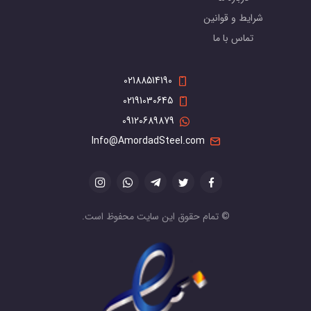
شرایط و قوانین
تماس با ما
02188514190
02191030645
09120689879
Info@AmordadSteel.com
© تمام حقوق این سایت محفوظ است.