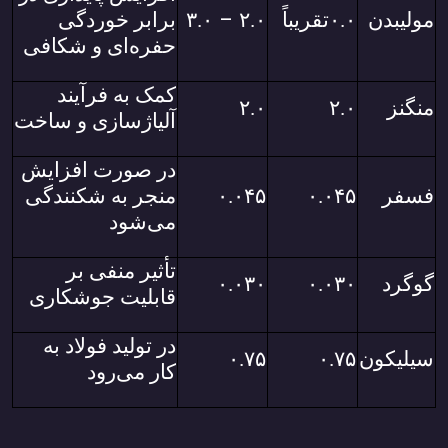
–
مولیبدن
۰.۰
تقریباً
۲.۰
۳.۰
برابر خوردگی
حفره‌ای و شکافی
کمک به فرآیند
منگنز
۲.۰
۲.۰
آلیاژسازی و ساخت
در صورت افزایش
فسفر
۰.۰۴۵
۰.۰۴۵
منجر به شکنندگی
می‌شود
تأثیر منفی بر
گوگرد
۰.۰۳۰
۰.۰۳۰
قابلیت جوشکاری
در تولید فولاد به
سیلیکون
۰.۷۵
۰.۷۵
کار می‌رود