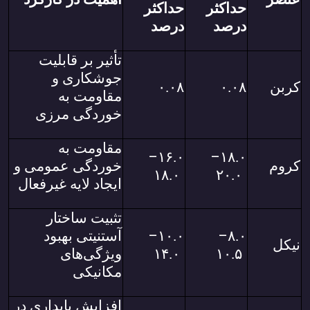
حداکثر
حداکثر
درصد
درصد
تأثیر بر قابلیت
جوشکاری و
کربن
۰.۰۸
۰.۰۸
مقاومت به
خوردگی مرزی
مقاومت به
–
–
۱۶.۰
۱۸.۰
کروم
خوردگی عمومی و
۱۸.۰
۲۰.۰
ایجاد لایه غیرفعال
تثبیت ساختار
–
–
۸.۰
۱۰.۰
آستنیتی بهبود
نیکل
۱۰.۵
۱۴.۰
ویژگی‌های
مکانیکی
افزایش پایداری در