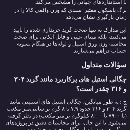
.
با استانداردهای جهانی را مشخص می‌کند
:
برگ باسکول معتبر
سندی که وزن واقعی کالا را در
.
زمان بارگیری نشان می‌دهد
این مدارک نه تنها صحت گرید خریداری شده را تأیید
می‌کنند، بلکه مبنای عینی و قابل اتکایی برای صحت
محاسبه وزن ورق استیل و لوله‌ها در هنگام تسویه
.
حساب فراهم می‌سازند
سؤالات متداول
چگالی استیل ‌های پرکاربرد مانند گرید
۳۰۴
و
۳۱۶
چقدر است؟
:
ج
به طور میانگین، چگالی استیل‌ های آستنیتی مانند
گرید
۳۰۴
و
۳۱۶
حدود
۷.۹
تا
۸
گرم بر سانتی‌متر مکعب
(یا
۷۹۰۰
تا
۸۰۰۰
کیلوگرم بر متر مکعب) در نظر گرفته
می‌شود. با این حال، برای محاسبات دقیق در پروژه‌های
بزرگ، همیشه باید از چگالی دقیق درج شده در