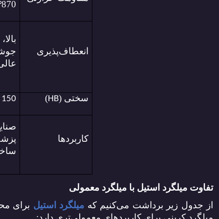
870
°
بالا
انعطاف‌پذیری
جوش
عالی
سختی (
)
ت
150
HB
صنای
کاربردها
پزشک
ساخت
تفاوت میلگرد استیل با میلگرد معمولی
از جدول زیر برداشت می‌کنیم که
میلگرد استیل
برای محی
میلگرد کربنی برای کاربردهای معمولی‌تری دارد: