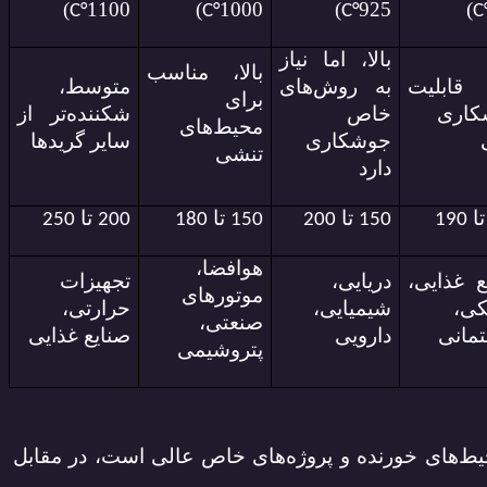
)
1100
)
1000
)
925
)
C
°
C
°
C
°
C
بالا، اما نیاز
بالا، مناسب
، قابلیت
به روش‌های
متوسط،
برای
کاری
خاص
شکننده‌تر از
محیط‌های
جوشکاری
سایر گریدها
تنشی
دارد
ا
تا
تا
تا
250
200
180
150
200
150
190
هوافضا،
ع غذایی،
دریایی،
تجهیزات
موتورهای
ی،
شیمیایی،
حرارتی،
صنعتی،
مانی
دارویی
صنایع غذایی
پتروشیمی
ط‌های خورنده و پروژه‌های خاص عالی است، در مقابل