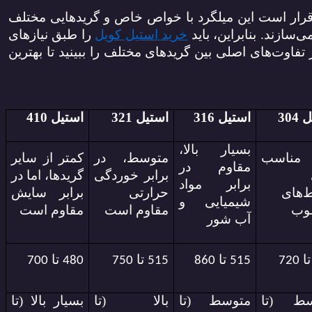
رار است
این میلگرد
با خواص خاص و گریدهایی مختلف
ی‌سازند.
بنابراین، باید
خرید استیل کویل
را طبق نیازهای
 تفاوت‌های
اصلی بین گریدهای مختلف را ببینید تا بهترین
304
استیل 316
استیل 321
استیل 410
بسیار بالا،
، مناسب
متوسط، در
کمتر از سایر
مقاوم در
برابر خوردگی
گریدها، اما در
برابر مواد
‌های
حرارتی
برابر سایش
شیمیایی و
وب
مقاوم است
مقاوم است
آب شور
ا
تا
تا
تا
700
480
750
515
860
515
720
سط (تا
متوسط (تا
بالا (تا
بسیار بالا (تا