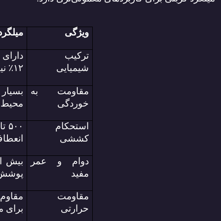
ویژگی
میلگرد
ترکیب
دارای 
شیمیایی
۱۲
٪
نی
مقاومت به
بسیار
خوردگی
محیط‌
استحکام
کششی
انعطاف
دوام و عمر
مفید
پوشش 
مقاومت
مقاوم 
حرارتی
برای م