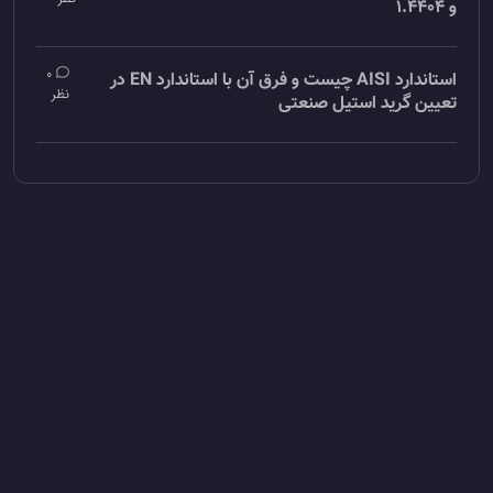
و 1.4404
0
استاندارد AISI چیست و فرق آن با استاندارد EN در
نظر
تعیین گرید استیل صنعتی