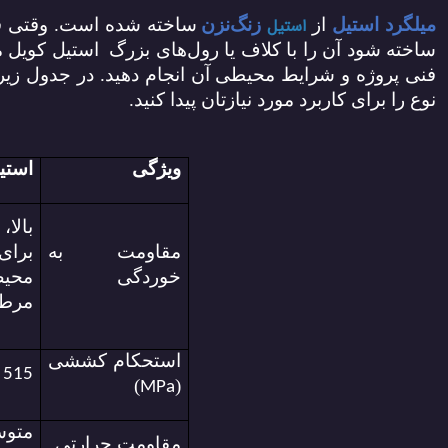
میلگرد استیل
از
استیل
زنگ‌نزن
ساخته شده است. وقتی ق
ساخته شود آن را با
کلاف یا رول‌های بزرگ
استیل کویل م
فنی پروژه و شرایط محیطی آن انجام دهید. در جدول زیر
نوع را برای کاربرد مورد نیازتان پیدا کنید.
ویژگی
استیل 
بالا
مقاومت به
برای
خوردگی
محیط
مرط
استحکام کششی
ت
515
)
(
MPa
متو
مقاومت حرارتی